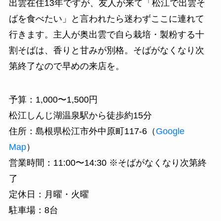
出雲在住13年ですが、友人が来て「松江で出雲そ
ばを食べたい」と言われたら迷わずここに連れて
行きます。主人が奥出雲で自ら栽培・製粉する十
割そばは、香りと甘みが別格。そばがなくなり次
第終了なので早めの来店を。
予算：1,000〜1,500円
松江しんじ湖温泉駅から徒歩約15分
住所：島根県松江市外中原町117-6（
Google
Map
）
営業時間：11:00〜14:30 ※そばがなくなり次第終
了
定休日：月曜・火曜
駐車場：8台