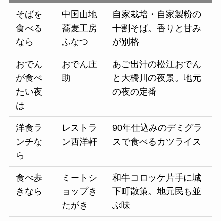
そばを
中国山地
自家栽培・自家製粉の
食べる
蕎麦工房
十割そば。香りと甘み
なら
ふなつ
が別格
おでん
おでん庄
あご出汁の松江おでん
が食べ
助
と大橋川の夜景。地元
たい夜
の夜の定番
は
洋食ラ
レストラ
90年仕込みのデミグラ
ンチな
ン西洋軒
スで食べるカツライス
ら
食べ歩
ミートシ
和牛コロッケ片手に城
きなら
ョップき
下町散策。地元民も並
たがき
ぶ味