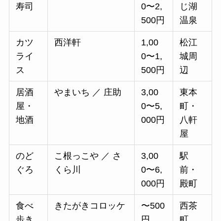
寿司
0〜2,
じ湖
500円
温泉
カツ
西洋軒
1,00
松江
ライ
0〜1,
城周
ス
500円
辺
居酒
やまいち ／ 庄助
3,00
東本
屋・
0〜5,
町・
地酒
000円
八軒
屋
のど
こ根っこや ／ さ
3,00
駅
ぐろ
くら川
0〜6,
前・
000円
殿町
食べ
きたがきコロッケ
〜500
西茶
歩き
円
町