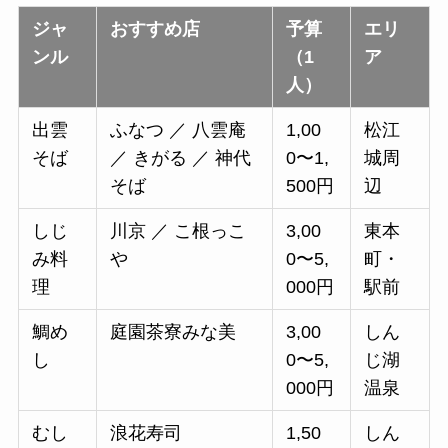
ジャ
おすすめ店
予算
エリ
ンル
（1
ア
人）
出雲
ふなつ ／ 八雲庵
1,00
松江
そば
／ きがる ／ 神代
0〜1,
城周
そば
500円
辺
しじ
川京 ／ こ根っこ
3,00
東本
み料
や
0〜5,
町・
理
000円
駅前
鯛め
庭園茶寮みな美
3,00
しん
し
0〜5,
じ湖
000円
温泉
むし
浪花寿司
1,50
しん