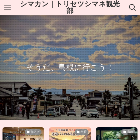
シマカン｜トリセツシマネ観光
部
そうだ、島根に行こう！
誰と？
交通
宿泊