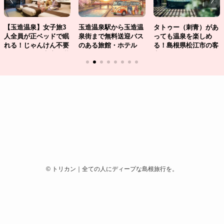
【玉造温泉】女子旅3
玉造温泉駅から玉造温
タトゥー（刺青）があ
人全員が正ベッドで眠
泉街まで無料送迎バス
っても温泉を楽しめ
れる！じゃんけん不要
のある旅館・ホテル
る！島根県松江市の客
のおすすめ洋室宿・厳
は？
室露天風呂付きの温泉
選3選
旅館・ホテルの徹底比
較
©
トリカン｜全ての人にディープな島根旅行を。