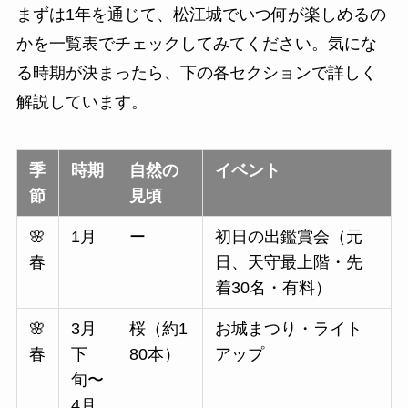
まずは1年を通じて、松江城でいつ何が楽しめるの
かを一覧表でチェックしてみてください。気にな
る時期が決まったら、下の各セクションで詳しく
解説しています。
季
時期
自然の
イベント
節
見頃
🌸
1月
ー
初日の出鑑賞会（元
春
日、天守最上階・先
着30名・有料）
🌸
3月
桜（約1
お城まつり・ライト
春
下
80本）
アップ
旬〜
4月