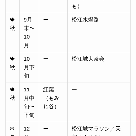
も）
🍁
9月
ー
松江水燈路
秋
末〜
10
月
🍁
10
ー
松江城大茶会
秋
月下
旬
🍁
11
紅葉
ー
秋
月中
（もみ
旬〜
じ谷）
下旬
❄
12
ー
松江城マラソン／天