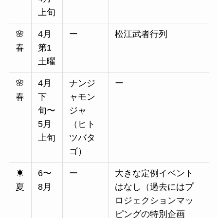
上旬
🌸
4月
ー
松江武者行列
春
第1
土曜
🌸
4月
ナンジ
ー
春
下
ャモン
旬〜
ジャ
5月
（ヒト
上旬
ツバタ
ゴ）
☀
6〜
ー
大きな定例イベント
夏
8月
はなし（過去にはプ
ロジェクションマッ
ピングの特別企画