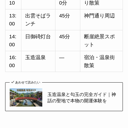
10
0分
り散策
13:
出雲そばラ
45分
神門通り周辺
00
ンチ
14:
日御碕灯台
45分
断崖絶景スポ
00
ット
16:
玉造温泉
—
宿泊・温泉街
00
散策
あわせて読みたい
玉造温泉と勾玉の完全ガイド｜神
話の聖地で本物の開運体験を