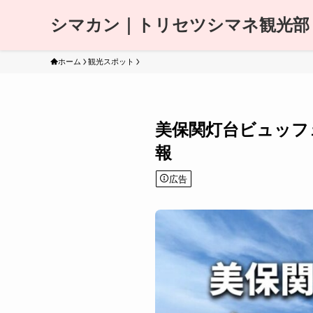
シマカン｜トリセツシマネ観光部
ホーム
観光スポット
美保関灯台ビュッフ
報
広告