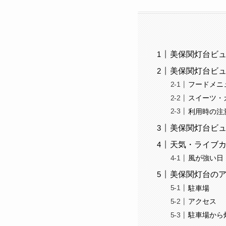
美保関灯台ビ
美保関灯台ビ
フードメニュ
スイーツ・
利用時の注
美保関灯台ビ
天気・ライブ
風が強い日
美保関灯台の
駐車場
アクセス
駐車場から