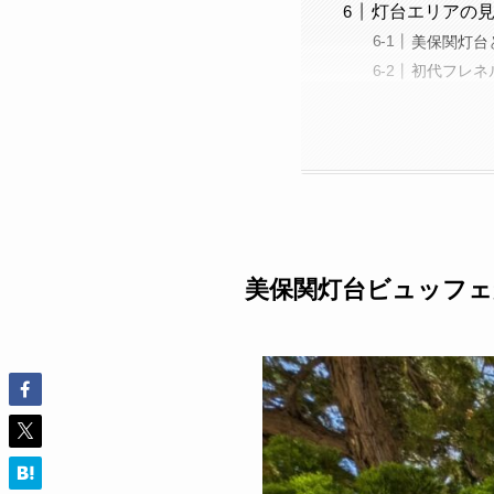
灯台エリアの
美保関灯台
初代フレネ
美保関灯台ビュッフェ