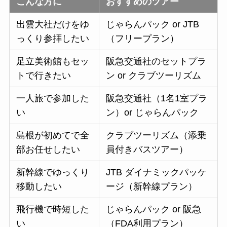
こんな方に
おすすめのツアー
出雲大社だけをゆ
じゃらんパック or JTB
っくり参拝したい
（フリープラン）
足立美術館もセッ
阪急交通社のセットプラ
トで行きたい
ン or クラブツーリズム
一人旅で参加した
阪急交通社（1名1室プラ
い
ン）or じゃらんパック
島根が初めてで全
クラブツーリズム（添乗
部お任せしたい
員付きバスツアー）
新幹線でゆっくり
JTB ダイナミックパッケ
移動したい
ージ（新幹線プラン）
飛行機で時短した
じゃらんパック or 阪急
い
（FDA利用プラン）