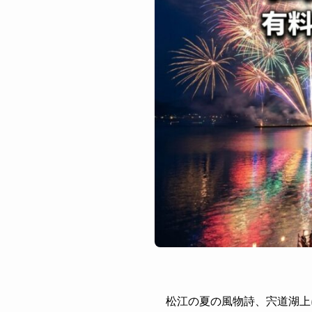
松江の夏の風物詩、宍道湖上