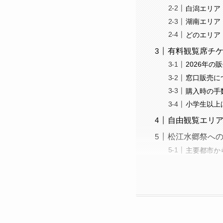
白潟エリア
湖南エリア
どのエリア
有料観覧席チ
2026年の
窓口販売に
購入時の手
小学生以上
自由観覧エリ
松江水郷祭へ
主要都市か