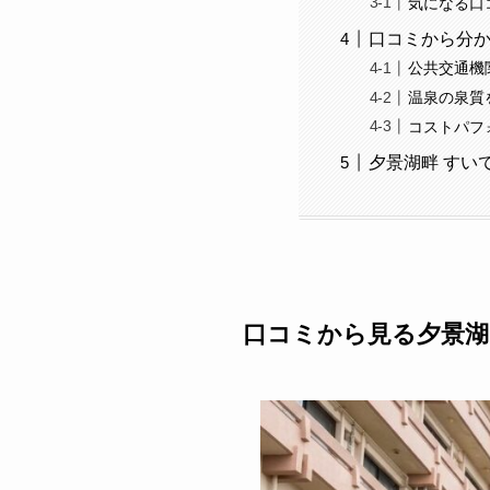
気になる口
口コミから分
公共交通機
温泉の泉質
コストパフ
夕景湖畔 すい
口コミから見る
夕景湖