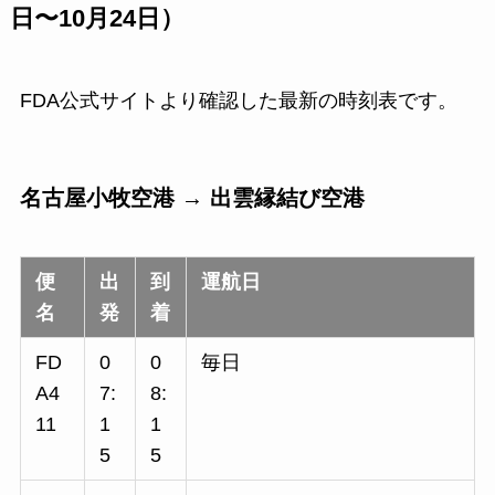
日〜10月24日）
FDA公式サイトより確認した最新の時刻表です。
名古屋小牧空港 → 出雲縁結び空港
便
出
到
運航日
名
発
着
FD
0
0
毎日
A4
7:
8:
11
1
1
5
5