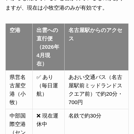
ますが、現在は小牧空港のみが有効です。
空港
出雲への
名古屋駅からのアクセ
直行便
ス
（2026年
4月現
在）
県営名
✅ あり
あおい交通バス（名古
古屋空
（毎日運
屋駅前ミッドランドス
港（小
航）
クエア前）で約20分・
牧）
700円
中部国
❌ 現在運
名鉄で約30分
際空港
休中
（セン