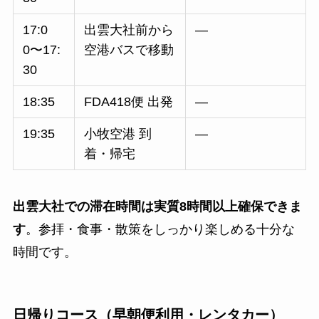
17:0
出雲大社前から
—
0〜17:
空港バスで移動
30
18:35
FDA418便 出発
—
19:35
小牧空港 到
—
着・帰宅
出雲大社での滞在時間は実質8時間以上確保できま
す
。参拝・食事・散策をしっかり楽しめる十分な
時間です。
日帰りコース（早朝便利用・レンタカー）