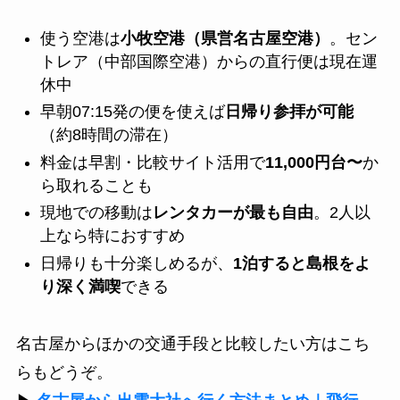
使う空港は
小牧空港（県営名古屋空港）
。セン
トレア（中部国際空港）からの直行便は現在運
休中
早朝07:15発の便を使えば
日帰り参拝が可能
（約8時間の滞在）
料金は早割・比較サイト活用で
11,000円台〜
か
ら取れることも
現地での移動は
レンタカーが最も自由
。2人以
上なら特におすすめ
日帰りも十分楽しめるが、
1泊すると島根をよ
り深く満喫
できる
名古屋からほかの交通手段と比較したい方はこち
らもどうぞ。