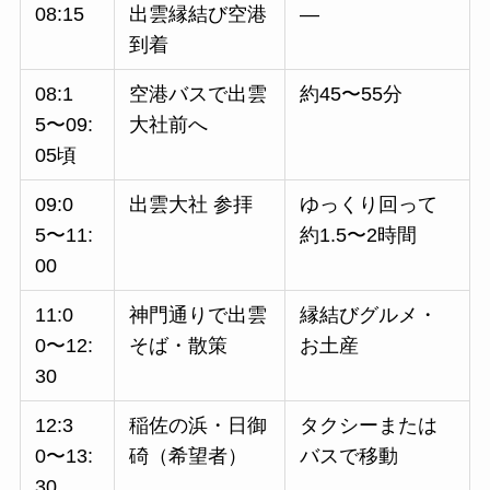
08:15
出雲縁結び空港
—
到着
08:1
空港バスで出雲
約45〜55分
5〜09:
大社前へ
05頃
09:0
出雲大社 参拝
ゆっくり回って
5〜11:
約1.5〜2時間
00
11:0
神門通りで出雲
縁結びグルメ・
0〜12:
そば・散策
お土産
30
12:3
稲佐の浜・日御
タクシーまたは
0〜13:
碕（希望者）
バスで移動
30