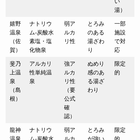
い
湯）
嬉野
ナトリウ
弱ア
とろみ
一部
温泉
ム-炭酸水
ルカ
のある
施設
（佐
素塩・塩
リ性
湯ざわ
で対
賀）
化物泉
り
応
斐乃
アルカリ
強ア
ぬめり
限定
上温
性単純温
ルカ
感のあ
的
泉
泉
リ性
る湯ざ
（島
（要
わり
根）
公式
確
認）
龍神
ナトリウ
弱ア
とろみ
限定
温泉
ム-炭酸水
ルカ
が強い
的