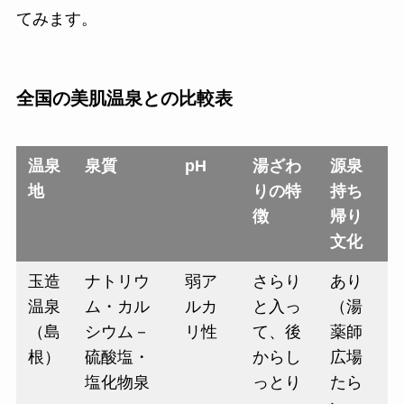
てみます。
全国の美肌温泉との比較表
温泉
泉質
pH
湯ざわ
源泉
地
りの特
持ち
徴
帰り
文化
玉造
ナトリウ
弱ア
さらり
あり
温泉
ム・カル
ルカ
と入っ
（湯
（島
シウム－
リ性
て、後
薬師
根）
硫酸塩・
からし
広場
塩化物泉
っとり
たら