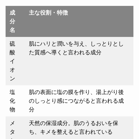
成
主な役割・特徴
分
名
硫
肌にハリと潤いを与え、しっとりとし
酸
た質感へ導くと言われる成分
イ
オ
ン
塩
肌の表面に塩の膜を作り、湯上がり後
化
のしっとり感につながると言われる成
物
分
メ
天然の保湿成分。肌のうるおいを保
タ
ち、キメを整えると言われている