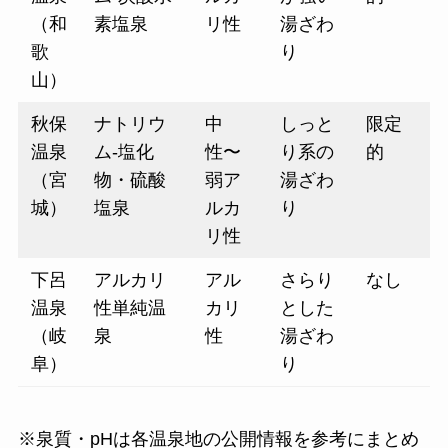
（和
素塩泉
リ性
湯ざわ
歌
り
山）
秋保
ナトリウ
中
しっと
限定
温泉
ム-塩化
性〜
り系の
的
（宮
物・硫酸
弱ア
湯ざわ
城）
塩泉
ルカ
り
リ性
下呂
アルカリ
アル
さらり
なし
温泉
性単純温
カリ
とした
（岐
泉
性
湯ざわ
阜）
り
※泉質・pHは各温泉地の公開情報を参考にまとめ