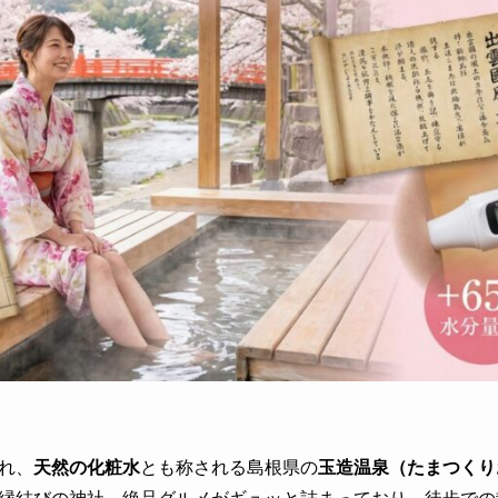
れ、
天然の化粧水
とも称される島根県の
玉造温泉（たまつくり