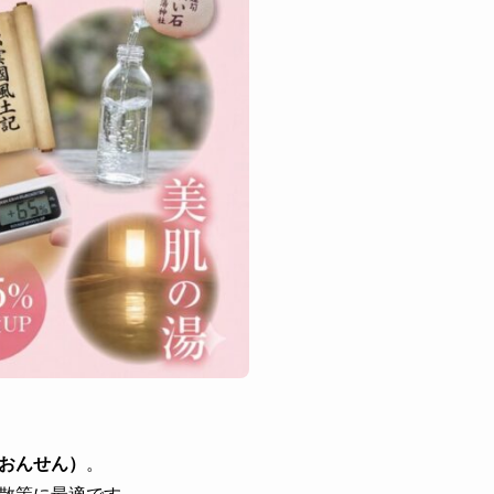
おんせん）
。