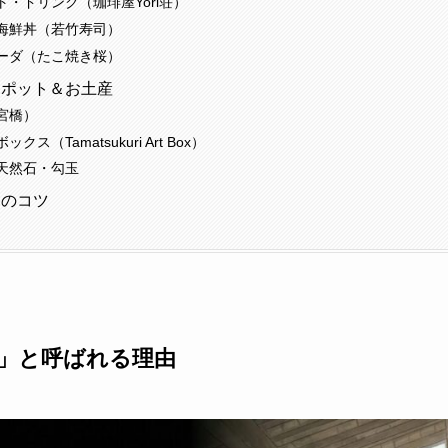
・ドリンク（珈琲屋Yori荘）
海鮮丼（若竹寿司）
ーダ（たこ焼き桜）
スポット＆お土産
宮橋）
ス（Tamatsukuri Art Box）
天然石・勾玉
きのコツ
」と呼ばれる理由