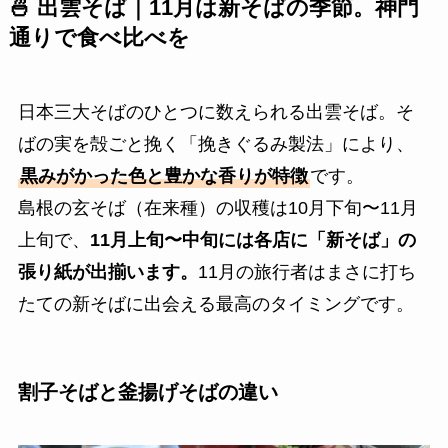
🍜 出雲そば｜11月は新そばの季節。神門
通りで食べ比べを
日本三大そばのひとつに数えられる出雲そば。そ
ばの実を殻ごと挽く「挽きぐるみ製法」により、
黒みがかった色と豊かな香りが特徴
です。
島根の玄そば（在来種）の収穫は10月下旬〜11月
上旬で、
11月上旬〜中旬には各店に「新そば」の
張り紙が出揃います。
11月の旅行者はまさに打ち
たての新そばに出会える最高のタイミングです。
割子そばと釜揚げそばの違い