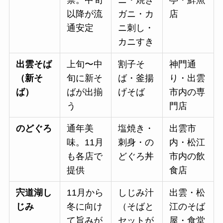
以降が流
ガニ・カ
店
通安定
ニ刺し・
カニすき
出雲そば
上旬〜中
割子そ
神門通
（新そ
旬に新そ
ば・釜揚
り・出雲
ば）
ばが出揃
げそば
市内の専
う
門店
のどぐろ
通年美
塩焼き・
出雲市
味。11月
刺身・の
内・松江
も各店で
どぐろ丼
市内の飲
提供
食店
宍道湖し
11月から
しじみ汁
出雲・松
じみ
冬に向け
（そばと
江のそば
て旨みが
セットが
屋・食堂