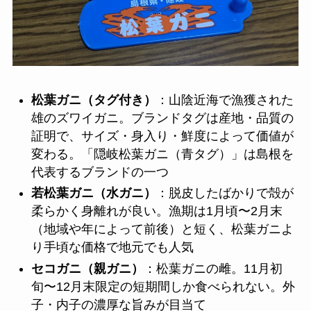
松葉ガニ（タグ付き）
：山陰近海で漁獲された
雄のズワイガニ。ブランドタグは産地・品質の
証明で、サイズ・身入り・鮮度によって価値が
変わる。「隠岐松葉ガニ（青タグ）」は島根を
代表するブランドの一つ
若松葉ガニ（水ガニ）
：脱皮したばかりで殻が
柔らかく身離れが良い。漁期は1月頃〜2月末
（地域や年によって前後）と短く、松葉ガニよ
り手頃な価格で地元でも人気
セコガニ（親ガニ）
：松葉ガニの雌。11月初
旬〜12月末限定の短期間しか食べられない。外
子・内子の濃厚な旨みが目当て