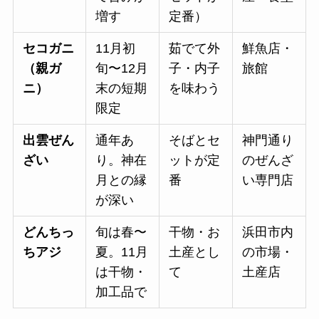
増す
定番）
セコガニ
11月初
茹でて外
鮮魚店・
（親ガ
旬〜12月
子・内子
旅館
ニ）
末の短期
を味わう
限定
出雲ぜん
通年あ
そばとセ
神門通り
ざい
り。神在
ットが定
のぜんざ
月との縁
番
い専門店
が深い
どんちっ
旬は春〜
干物・お
浜田市内
ちアジ
夏。11月
土産とし
の市場・
は干物・
て
土産店
加工品で