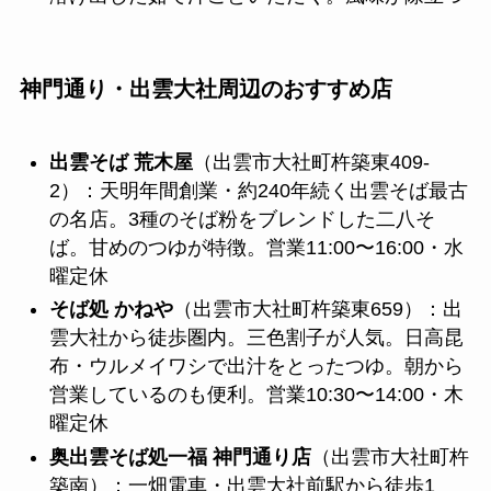
神門通り・出雲大社周辺のおすすめ店
出雲そば 荒木屋
（出雲市大社町杵築東409-
2）：天明年間創業・約240年続く出雲そば最古
の名店。3種のそば粉をブレンドした二八そ
ば。甘めのつゆが特徴。営業11:00〜16:00・水
曜定休
そば処 かねや
（出雲市大社町杵築東659）：出
雲大社から徒歩圏内。三色割子が人気。日高昆
布・ウルメイワシで出汁をとったつゆ。朝から
営業しているのも便利。営業10:30〜14:00・木
曜定休
奥出雲そば処一福 神門通り店
（出雲市大社町杵
築南）：一畑電車・出雲大社前駅から徒歩1