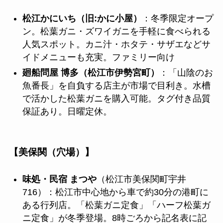
松江かにいち（旧:かに小屋）
：冬季限定オープ
ン。松葉ガニ・ズワイガニを手軽に食べられる
人気スポット。カニ汁・ホタテ・サザエなどサ
イドメニューも充実。ファミリー向け
廻船問屋 博多（松江市伊勢宮町）
：「山陰のお
魚番長」を自負する店主が市場で目利き。水槽
で活かした松葉ガニを購入可能。タグ付き品質
保証あり。日曜定休。
【美保関（穴場）】
味処・民宿 まつや
（松江市美保関町宇井
716）：松江市中心地から車で約30分の港町に
ある行列店。「松葉ガニ定食」「ハーフ松葉ガ
ニ定食」が冬季登場。8時ごろから記名表に記